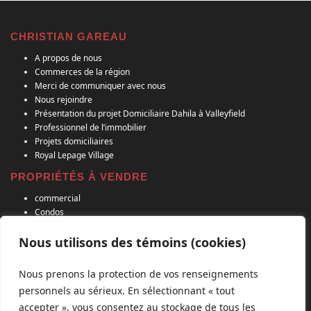
CHRISTIAN GAREAU
A propos de nous
Commerces de la région
Merci de communiquer avec nous
Nous rejoindre
Présentation du projet Domiciliaire Dahila à Valleyfield
Professionnel de l’immobilier
Projets domiciliaires
Royal Lepage Village
PROPRIÉTÉS À VENDRE
commercial
Condos
Projets Domiciliaires
Propriété à revenu
Nous utilisons des témoins (cookies)
Terrain agricole
Terrain residentiel
Nous prenons la protection de vos renseignements
Uni-Familial
personnels au sérieux. En sélectionnant « tout
RECENT POSTS
accepter », vous consentez au stockage de tous les