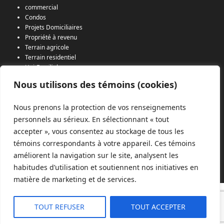
commercial
Condos
Projets Domiciliaires
Propriété à revenu
Terrain agricole
Terrain residentiel
Uni-Familial
RECENT POSTS
Nous utilisons des témoins (cookies)
Agent immobilier premier au Canada
Nous prenons la protection de vos renseignements
personnels au sérieux. En sélectionnant « tout
accepter », vous consentez au stockage de tous les
témoins correspondants à votre appareil. Ces témoins
(450) 377-6636 -
info@christiangareau.ca
- 72, rue Grande-Île - Salaberry-
améliorent la navigation sur le site, analysent les
de-Valleyfield (Québec), J6S 3M2 - Création de sites Internet:
habitudes d’utilisation et soutiennent nos initiatives en
SudOuestDesign.com
matière de marketing et de services.
TOUT REFUSER
TOUT ACCEPTER