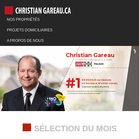
NOS PROPRIÉTÉS
PROJETS DOMICILIAIRES
A PROPOS DE NOUS
Christian Gareau
COURTIER IMMOBILIER AGRÉÉ
FRANCHISE INDÉPENDANTE ET AUTONOME DE ROYAL LEPAGE
#1
2020/2021 au Canada
en nombre d’unité vendu
Classe individuelle
Nous sommes très heureux de vous annoncer que nous sommes 1er
au Canada en nombre de propriétés vendues!
SÉLECTION DU MOIS