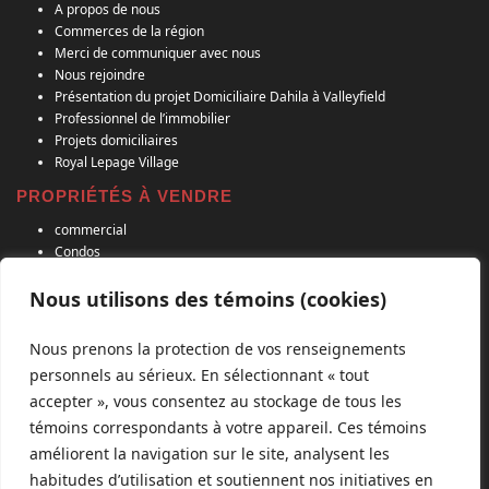
A propos de nous
Commerces de la région
Merci de communiquer avec nous
Nous rejoindre
Présentation du projet Domiciliaire Dahila à Valleyfield
Professionnel de l’immobilier
Projets domiciliaires
Royal Lepage Village
PROPRIÉTÉS À VENDRE
commercial
Condos
Projets Domiciliaires
Propriété à revenu
Nous utilisons des témoins (cookies)
Terrain agricole
Terrain residentiel
Nous prenons la protection de vos renseignements
Uni-Familial
personnels au sérieux. En sélectionnant « tout
RECENT POSTS
accepter », vous consentez au stockage de tous les
témoins correspondants à votre appareil. Ces témoins
Agent immobilier premier au Canada
améliorent la navigation sur le site, analysent les
habitudes d’utilisation et soutiennent nos initiatives en