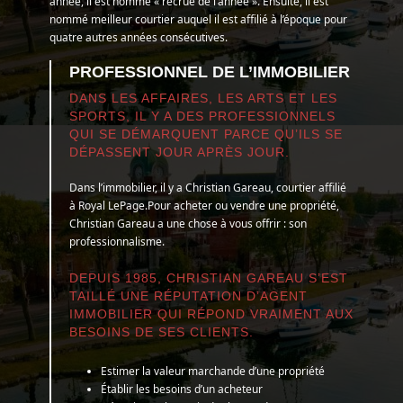
année, il est nommé « recrue de l’année ». Ensuite, il est
nommé meilleur courtier auquel il est affilié à l’époque pour
quatre autres années consécutives.
PROFESSIONNEL DE L’IMMOBILIER
DANS LES AFFAIRES, LES ARTS ET LES
SPORTS, IL Y A DES PROFESSIONNELS
QUI SE DÉMARQUENT PARCE QU’ILS SE
DÉPASSENT JOUR APRÈS JOUR.
Dans l’immobilier, il y a Christian Gareau, courtier affilié
à Royal LePage.Pour acheter ou vendre une propriété,
Christian Gareau a une chose à vous offrir : son
professionnalisme.
DEPUIS 1985, CHRISTIAN GAREAU S’EST
TAILLÉ UNE RÉPUTATION D’AGENT
IMMOBILIER QUI RÉPOND VRAIMENT AUX
BESOINS DE SES CLIENTS.
Estimer la valeur marchande d’une propriété
Établir les besoins d’un acheteur